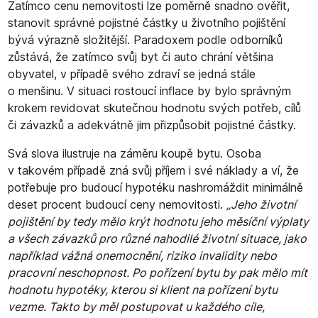
Zatímco cenu nemovitosti lze poměrně snadno ověřit,
stanovit správné pojistné částky u životního pojištění
bývá výrazně složitější. Paradoxem podle odborníků
zůstává, že zatímco svůj byt či auto chrání většina
obyvatel, v případě svého zdraví se jedná stále
o menšinu. V situaci rostoucí inflace by bylo správným
krokem revidovat skutečnou hodnotu svých potřeb, cílů
či závazků a adekvátně jim přizpůsobit pojistné částky.
Svá slova ilustruje na záměru koupě bytu. Osoba
v takovém případě zná svůj příjem i své náklady a ví, že
potřebuje pro budoucí hypotéku nashromáždit minimálně
deset procent budoucí ceny nemovitosti.
„Jeho životní
pojištění by tedy mělo krýt hodnotu jeho měsíční výplaty
a všech závazků pro různé nahodilé životní situace, jako
například vážná onemocnění, riziko invalidity nebo
pracovní neschopnost. Po pořízení bytu by pak mělo mít
hodnotu hypotéky, kterou si klient na pořízení bytu
vezme. Takto by měl postupovat u každého cíle,