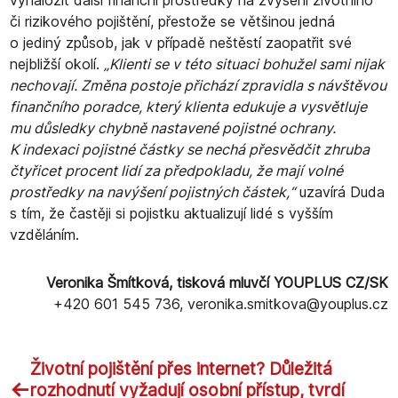
či rizikového pojištění, přestože se většinou jedná
o jediný způsob, jak v případě neštěstí zaopatřit své
nejbližší okolí.
„Klienti se v této situaci bohužel sami nijak
nechovají. Změna postoje přichází zpravidla s návštěvou
finančního poradce, který klienta edukuje a vysvětluje
mu důsledky chybně nastavené pojistné ochrany.
K indexaci pojistné částky se nechá přesvědčit zhruba
čtyřicet procent lidí za předpokladu, že mají volné
prostředky na navýšení pojistných částek,“
uzavírá Duda
s tím, že častěji si pojistku aktualizují lidé s vyšším
vzděláním.
Veronika Šmítková, tisková mluvčí YOUPLUS CZ/SK
+420 601 545 736, veronika.smitkova@youplus.cz
Životní pojištění přes internet? Důležitá
←
rozhodnutí vyžadují osobní přístup, tvrdí