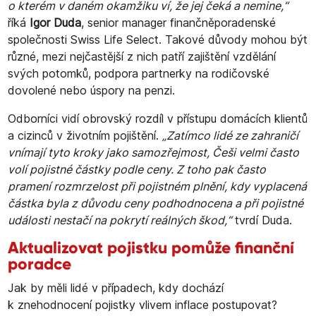
o kterém v daném okamžiku ví, že jej čeká a nemine,“
říká
Igor Duda
, senior manager finančněporadenské
společnosti Swiss Life Select. Takové důvody mohou být
různé, mezi nejčastější z nich patří zajištění vzdělání
svých potomků, podpora partnerky na rodičovské
dovolené nebo úspory na penzi.
Odborníci vidí obrovský rozdíl v přístupu domácích klientů
a cizinců v životním pojištění.
„Zatímco lidé ze zahraničí
vnímají tyto kroky jako samozřejmost, Češi velmi často
volí pojistné částky podle ceny. Z toho pak často
pramení rozmrzelost při pojistném plnění, kdy vyplacená
částka byla z důvodu ceny podhodnocena a při pojistné
události nestačí na pokrytí reálných škod,“
tvrdí Duda.
Aktualizovat pojistku pomůže finanční
poradce
Jak by měli lidé v případech, kdy dochází
k znehodnocení pojistky vlivem inflace postupovat?