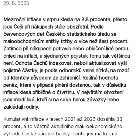
29. 8. 2023
Meziroční inflace v srpnu klesla na 8,8 procenta, přesto
jsou Češi při nákupech stále obezřetní. Podle
červencových dat Českého statistického úřadu se
maloobchodníkům snížily tržby o více než šest procent.
Zatímco při nákupech potravin nebo oblečení lidé berou
ohled na inflaci, u sjednaných pojistek tomu tak většinou
není. Ochota Čechů indexovat, neboli aktualizovat výši
pojistné částky, je podle odborníků velmi nízká, na rozdíl
od klientely původem ze zahraničí. Reálná hodnota
peněz, které v případě plnění dostanou, tak v důsledku
inflace klesá přibližně o čtvrtinu. V největším ohrožení
jsou mladí lidé, kteří si na sebe berou závazky nebo
zakládají rodiny.
Kumulativní inflace v letech 2021 až 2023 dosáhla 33
procent, a to včetně aktuálního makroekonomického
výhledu České národní banky. Tento jev má kromě