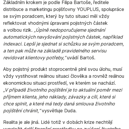
Základním krokem je podle Filipa Bartoše, ředitele
distribuce a marketingu pojišťovny YOUPLUS, spolupráce
se svým poradcem, který by tuto situaci měl vždy
reflektovat vhodnými úpravami pojistných částek
a volbou rizik.
„Úplně nedoporučujeme sjednání
automatických navyšování pojistných částek, například
indexaci. Lepší je sjednat si schůzku se svým poradcem,
a ten pak může na základě pravidelného servisu
revidovat klientovy potřeby,“
uvádí Bartoš.
Aby pojistný produkt stoprocentně plnil svou úlohu, musí
vždy vystihovat reálnou situaci člověka a rovněž reálnou
ekonomickou situaci prostředí, ve kterém se nachází
.
„V případě životního pojištění je to aktuální poměr mezi
příjmem klienta, jeho náklady, závazky a cíli, které si
chce splnit, a které má tedy daná smlouva životního
pojištění chránit,“
vysvětluje Duda.
Realita je ale jiná. Lidé totiž v dobách krize nechtějí
vynaložit další finanční prostředky na zvýšení životního