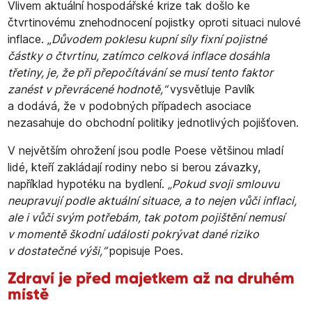
Vlivem aktuální hospodářské krize tak došlo ke
čtvrtinovému znehodnocení pojistky oproti situaci nulové
inflace. „
Důvodem poklesu kupní síly fixní pojistné
částky o čtvrtinu, zatímco celková inflace dosáhla
třetiny, je, že při přepočítávání se musí tento faktor
zanést v převrácené hodnotě,“
vysvětluje Pavlík
a dodává, že v podobných případech asociace
nezasahuje do obchodní politiky jednotlivých pojišťoven.
V největším ohrožení jsou podle Poese většinou mladí
lidé, kteří zakládají rodiny nebo si berou závazky,
například hypotéku na bydlení.
„Pokud svoji smlouvu
neupravují podle aktuální situace, a to nejen vůči inflaci,
ale i vůči svým potřebám, tak potom pojištění nemusí
v momentě škodní události pokrývat dané riziko
v dostatečné výši,“
popisuje Poes.
Zdraví je před majetkem až na druhém
místě