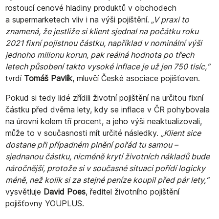
rostoucí cenové hladiny produktů v obchodech
a supermarketech vliv i na výši pojištění.
„V praxi to
znamená, že jestliže si klient sjednal na počátku roku
2021 fixní pojistnou částku, například v nominální výši
jednoho milionu korun, pak reálná hodnota po třech
letech působení takto vysoké inflace je už jen 750 tisíc,“
tvrdí
Tomáš Pavlík
, mluvčí České asociace pojišťoven.
Pokud si tedy lidé zřídili
životní pojištění na určitou fixní
částku před dvěma lety, kdy se inflace v ČR pohybovala
na úrovni kolem tří procent, a jeho výši neaktualizovali,
může to v současnosti mít určité následky.
„Klient sice
dostane při případném plnění pořád tu samou –
sjednanou částku, nicméně krytí životních nákladů bude
náročnější, protože si v současné situaci pořídí logicky
méně, než kolik si za stejné peníze koupil před pár lety,“
vysvětluje
David Poes
, ředitel životního pojištění
pojišťovny YOUPLUS.