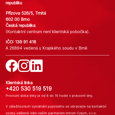
republiku
Přízova 526/5, Trnitá
602 00 Brno
Česká republika
(Kontaktní centrum není klientská pobočka).
IČO: 139 91 418
A 26894 vedená u Krajského soudu v Brně
Klientská linka
+420 530 519 519
Provozní doba linky je od 8 do 16 hodin v pracovní dny.
V záležitostech vymáhání pojistného se obracejte na kontaktní
osoby sdělené
Vám naším partnerem Intrum Czech, s.r.o.