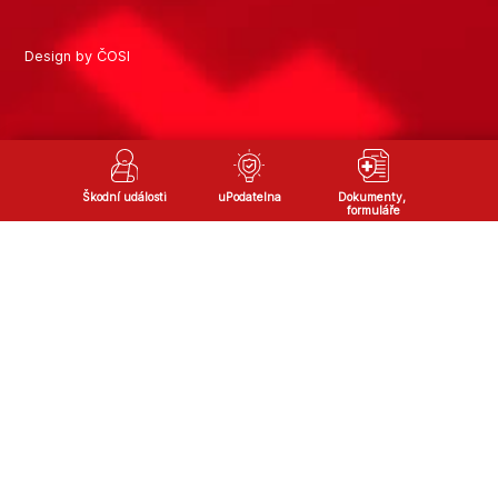
Design by ČOSI
Škodní události
uPodatelna
Dokumenty, 
formuláře